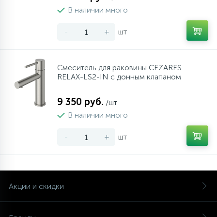
В наличии много
-
+
шт
Cмеситель для раковины CEZARES
RELAX-LS2-IN с донным клапаном
9 350 руб.
/шт
В наличии много
-
+
шт
Акции и скидки