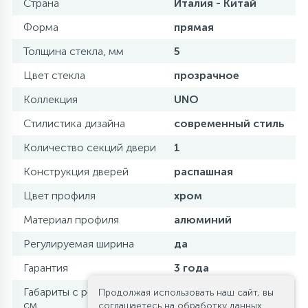
Страна
Италия - Китай
Форма
прямая
Толщина стекла, мм
5
Цвет стекла
прозрачное
Коллекция
UNO
Стилистика дизайна
современный стиль
Количество секций двери
1
Конструкция дверей
распашная
Цвет профиля
хром
Материал профиля
алюминий
Регулируемая ширина
да
Гарантия
3 года
Габариты с регулировками,
Продолжая использовать наш сайт, вы
90-91.5
см
соглашаетесь на обработку данных