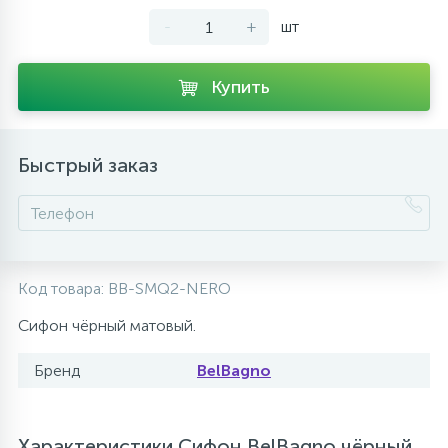
-
+
шт
10
Напольные смесители
Купить
19
Душевые системы
Быстрый заказ
Код товара:
BB-SMQ2-NERO
Сифон чёрный матовый.
Бренд
BelBagno
Характеристики Сифон BelBagno чёрный