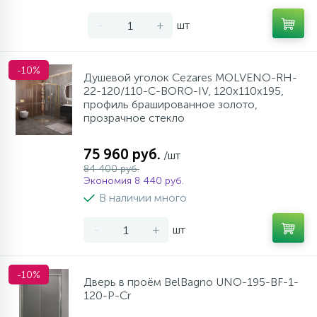
-
+
шт
-10%
Душевой уголок Cezares MOLVENO-RH-
22-120/110-C-BORO-IV, 120х110х195,
профиль брашированное золото,
прозрачное стекло
75 960 руб.
/шт
84 400 руб.
Экономия 8 440 руб.
В наличии много
-
+
шт
-10%
Дверь в проём BelBagno UNO-195-BF-1-
120-P-Cr