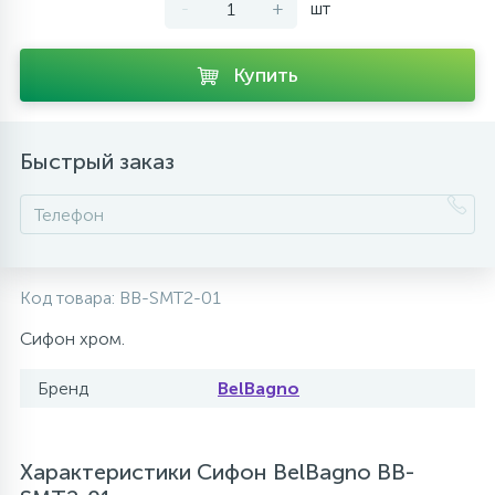
-
+
шт
10
Напольные смесители
Купить
19
Душевые системы
Быстрый заказ
Код товара:
BB-SMT2-01
Сифон хром.
Бренд
BelBagno
Характеристики Сифон BelBagno BB-