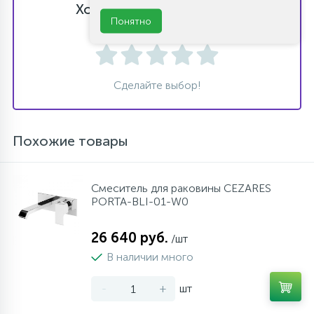
Хотите оставить отзыв?
Понятно
Поставьте свою оценку!
Сделайте выбор!
Похожие товары
Cмеситель для раковины CEZARES
PORTA-BLI-01-W0
26 640 руб.
/шт
В наличии много
-
+
шт