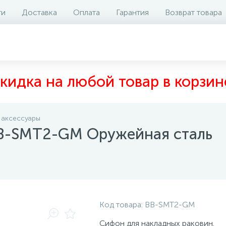
ти
Доставка
Оплата
Гарантия
Возврат товара
аличие на складе
Отзывы
0
кидка на любой товар в корзин
 аксессуары
B-SMT2-GM Оружейная сталь
Код товара:
BB-SMT2-GM
Сифон для накладных раковин.