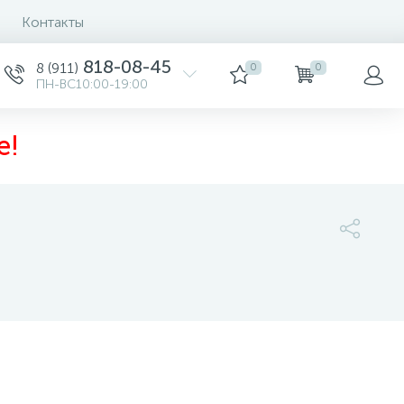
Контакты
818-08-45
8 (911)
0
0
ПН-ВС10:00-19:00
е!
6 700 руб.
/шт
-
+
шт
Купить