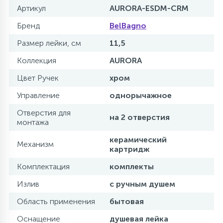
Артикул
AURORA-ESDM-CRM
Бренд
BelBagno
Размер лейки, см
11,5
Коллекция
AURORA
Цвет Ручек
хром
Управление
однорычажное
Отверстия для
на 2 отверстия
монтажа
керамический
Механизм
картридж
Комплектация
комплекты
Излив
с ручным душем
Область применения
бытовая
Оснащение
душевая лейка