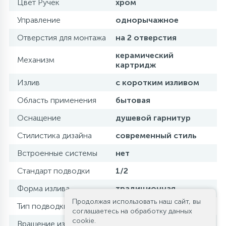
Цвет Ручек
хром
Управление
однорычажное
Отверстия для монтажа
на 2 отверстия
керамический
Механизм
картридж
Излив
с коротким изливом
Область применения
бытовая
Оснащение
душевой гарнитур
Стилистика дизайна
современный стиль
Встроенные системы
нет
Стандарт подводки
1/2
Форма излива
традиционная
Продолжая использовать наш сайт, вы
Тип подводки
жесткая
соглашаетесь на обработку данных
cookie.
Вращение излива
фиксированный