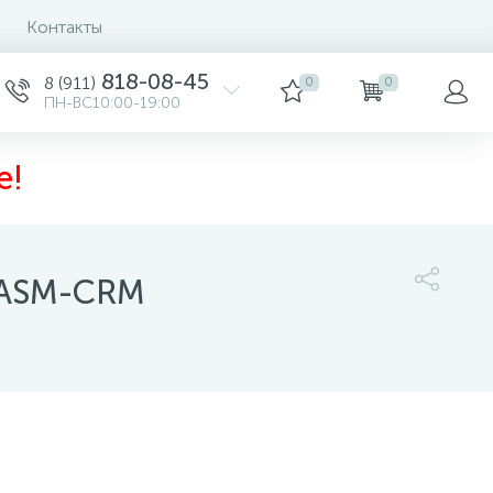
Контакты
818-08-45
8 (911)
0
0
ПН-ВС10:00-19:00
е!
VASM-CRM
8 991 руб.
/шт
-
+
шт