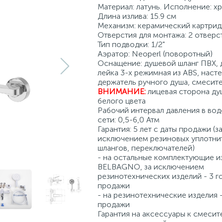
Материал: латунь. Исполнение: х
Длина излива: 15.9 см
Механизм: керамический картрид
Отверстия для монтажа: 2 отверс
Тип подводки: 1/2"
Аэратор: Neoperl (поворотный)
Оснащение: душевой шланг ПВХ, 
лейка 3-х режимная из ABS, наст
держатель ручного душа, смесит
ВНИМАНИЕ:
лицевая сторона ду
белого цвета
Рабочий интервал давления в во
сети: 0,5-6,0 Атм
Гарантия: 5 лет с даты продажи (з
исключением резиновых уплотни
шлангов, переключателей)
- на остальные комплектующие и
BELBAGNO, за исключением
резинотехнических изделий - 3 г
продажи
- на резинотехнические изделия -
продажи
Гарантия на аксессуары к смесит