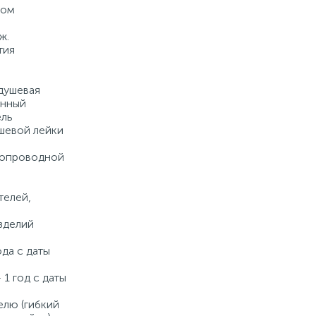
ром
Купить
ж.
тия
душевая
енный
ель
шевой лейки
допроводной
а
телей,
зделий
ода с даты
 1 год с даты
елю (гибкий