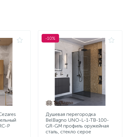
-10%
Cezares
Душевая перегородка
мельный
BelBagno UNO-L-1-TB-100-
RC-P
GR-GM профиль оружейная
сталь, стекло серое