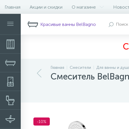
Главная
Акции и скидки
О магазине
Новос
Описание
Характеристики
Н
Красивые ванны BelBagno
С
Главная
Смесители
Для ванны и душ
Смеситель BelBag
-10%