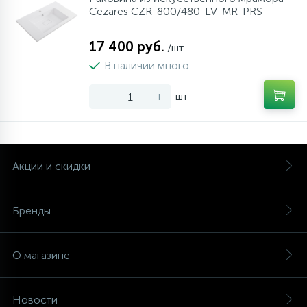
Cezares CZR-800/480-LV-MR-PRS
17 400 руб.
/шт
В наличии много
-
+
шт
Акции и скидки
Бренды
О магазине
Новости