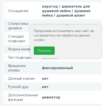
аэратор / держатель для
Оснащение
душевой лейки / душевая
лейка / душевой шланг
Стилистика
современный стиль
дизайна
Продолжая использовать наш сайт, вы
соглашаетесь на обработку данных
Стандарт
1/2
cookie.
подводки
Форма излива
традиционная
Понятно
Тип подводки
жесткая
Вращение
фиксированный
излива
Донный клапан
нет
Ручной душ
нет
Дополнительные
девиатор
функции