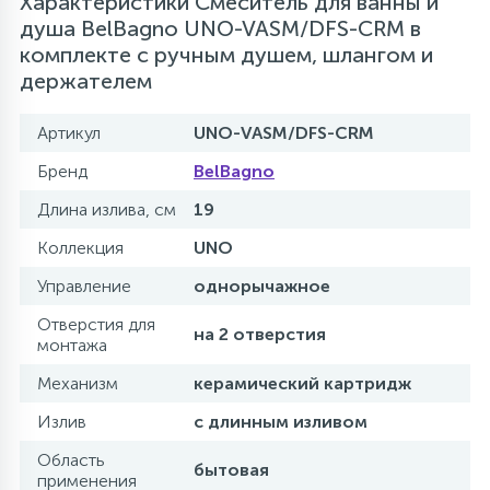
Характеристики Смеситель для ванны и
душа BelBagno UNO-VASM/DFS-CRM в
комплекте с ручным душем, шлангом и
держателем
Артикул
UNO-VASM/DFS-CRM
Бренд
BelBagno
Длина излива, см
19
Коллекция
UNO
Управление
однорычажное
Отверстия для
на 2 отверстия
монтажа
Механизм
керамический картридж
Излив
с длинным изливом
Область
бытовая
применения