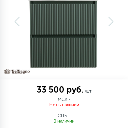
957
34
17
4
Оплата
Комплектующие
Душевые кабины
Гигиенические души
Стаканы для ванной
20
72
13
Гарантия
Комплектующие
На борт ванны
Щетки для унитаза
11
Возврат товара
Ручные души
4
Контакты
Верхние души
60
Дополнительные аксессуары
33 500 руб.
/шт
71
МСК -
Душевые стойки
Нет в наличии
СПБ -
9
Душевые гарнитуры
В наличии