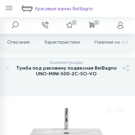
Красивые ванны BelBagno
0
0
Главное меню
Душевые ограждения
Ванны
Мебель для ванной
Унитазы
Раковины
Биде
Смесители
Аксессуары для ванной
Инсталляции
Описание
Характеристики
Наличие на склад
1073
166
118
38
25
19
19
2
Скидка на любой товар в корзине!
Главная
Комплектующие-раковин
Душевые уголки
Акриловые ванны
Классическая мебель
Напольные компакты
Напольное биде
Для раковины
Бумагодержатели
Инсталляции
332
690
109
123
20
50
72
9
4
Комплектующие
Акции и скидки
Душевые двери
Ванна из искусственного камня
Современная мебель
Подвесные унитазы
Накладные
Подвесное биде
Для ванны и душа
Диспенсеры
Кнопки для инсталляций
Тумба под раковину подвесная BelBagno
UNO-MINI-500-2C-SO-VO
115
20
52
94
16
3
О магазине
Шторки для ванны
Комплектующие ванны
Шкафы пеналы
Приставные унитазы
С пьедесталом
Для кухни
Крючки для полотенец
202
120
65
75
14
15
Новости
Комплектующие
Душевые поддоны
Сливы переливы
Зеркала
Скрытого монтажа
Мыльницы
257
20
50
8
Доставка
Душевые перегородки
Зеркальные шкафы
Для биде
Полотенцедержатели