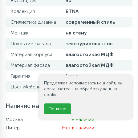
Высота, см
50
Коллекция
ETNA
Стилистика дизайна
современный стиль
Монтаж
на стену
Покрытие фасада
текстурированное
Материал корпуса
влагостойкая МДФ
Материал фасада
влагостойкая МДФ
Гарантия
1 год
Продолжая использовать наш сайт, вы
Цвет Мебели
Rovere Nature
соглашаетесь на обработку данных
cookie.
Наличие на складе
Понятно
Москва
В наличии
Питер
Нет в наличии