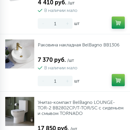
4 410 руб.
/шт
В наличии мало
-
+
шт
Раковина накладная BelBagno BB1306
7 370 руб.
/шт
В наличии мало
-
+
шт
Унитаз-компакт BelBagno LOUNGE-
TOR-2 BB2802CP/T-TOR/SC с сиденьем
и смывом TORNADO
17 850 руб.
/шт