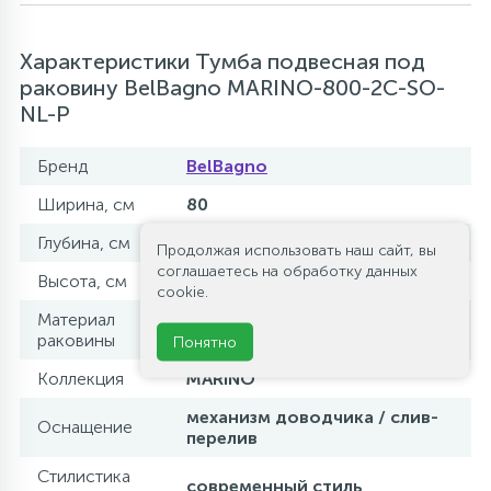
Характеристики Тумба подвесная под
раковину BelBagno MARINO-800-2C-SO-
NL-P
Бренд
BelBagno
Ширина, см
80
Глубина, см
45
Продолжая использовать наш сайт, вы
соглашаетесь на обработку данных
Высота, см
55
cookie.
Материал
искусственный мрамор
раковины
Понятно
Коллекция
MARINO
механизм доводчика / слив-
Оснащение
перелив
Стилистика
современный стиль