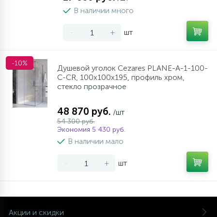
В наличии много
-
+
шт
-10%
Душевой уголок Cezares PLANE-A-1-100-
C-CR, 100х100х195, профиль хром,
стекло прозрачное
48 870 руб.
/шт
54 300 руб.
Экономия 5 430 руб.
В наличии мало
-
+
шт
Акции и скидки