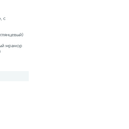
Купить
, с
 глянцевый)
ный мрамор
й