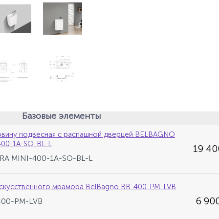
Базовые элементы
овину подвесная с распашной дверцей BELBAGNO
400-1A-SO-BL-L
19 40
ETRA MINI-400-1A-SO-BL-L
искусственного мрамора BelBagno BB-400-PM-LVB
6 900
-400-PM-LVB