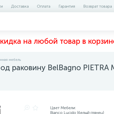
ти
Доставка
Оплата
Гарантия
Возврат товара
арианты исполнения
Наличие на складе
Отзывы
кидка на любой товар в корзин
нная мебель
од раковину BelBagno PIETRA 
Цвет Мебели:
Bianco Lucido (белый глянец)