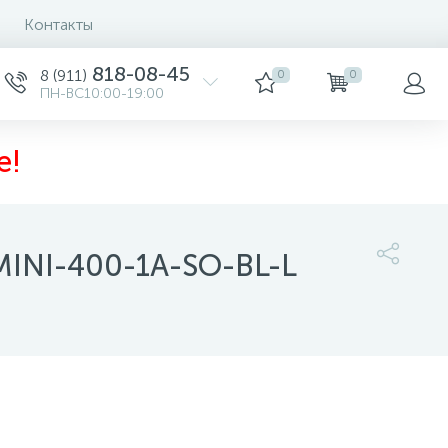
Контакты
0
818-08-45
8 (911)
0
0
ПН-ВС10:00-19:00
е!
MINI-400-1A-SO-BL-L
26 300 руб.
/шт
-
+
шт