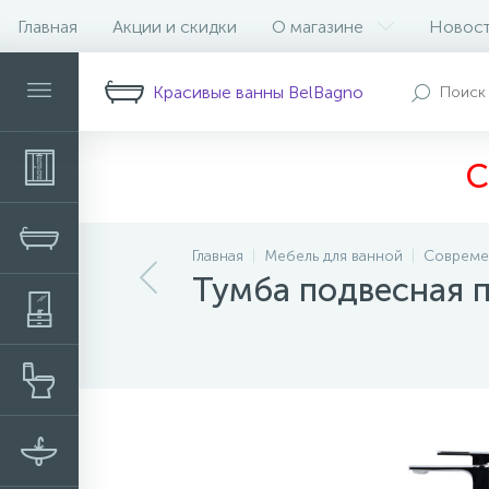
Главная
Акции и скидки
О магазине
Новос
Описание
Характеристики
В
Красивые ванны BelBagno
С
Главная
Мебель для ванной
Совреме
Тумба подвесная п