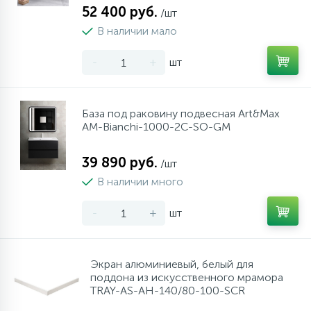
52 400 руб.
/шт
В наличии мало
-
+
шт
База под раковину подвесная Art&Max
AM-Bianchi-1000-2C-SO-GM
39 890 руб.
/шт
В наличии много
-
+
шт
Экран алюминиевый, белый для
поддона из искусственного мрамора
TRAY-AS-AH-140/80-100-SCR