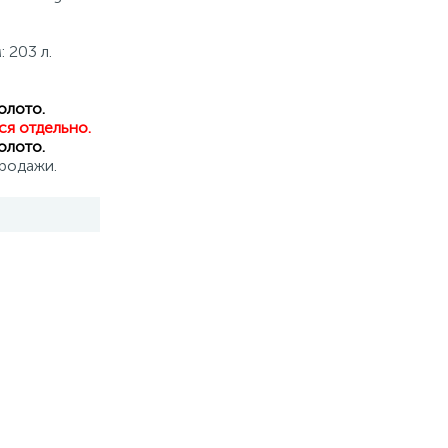
 203 л.
олото.
я отдельно.
олото.
продажи.