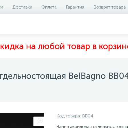
ти
Доставка
Оплата
Гарантия
Возврат товара
аличие на складе
Отзывы
0
кидка на любой товар в корзин
отдельностоящая BelBagno BB0
Код товара:
BB04
Ванна акриловая отдельностояща