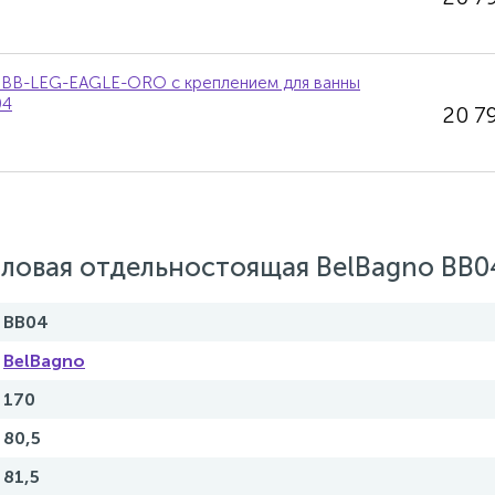
 BB-LEG-EAGLE-ORO с креплением для ванны
04
20 7
ловая отдельностоящая BelBagno BB0
BB04
BelBagno
170
80,5
81,5