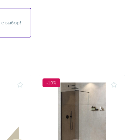
те выбор!
-10%