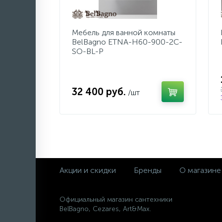
Мебель для ванной комнаты
BelBagno ETNA-H60-900-2C-
SO-BL-P
32 400 руб.
/шт
Акции и скидки
Бренды
О магазине
Официальный магазин сантехники
BelBagno, Cezares, Art&Max.