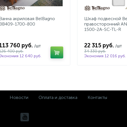
Ванна акриловая BelBagno
Шкаф подвесной Be
BB409-1700-800
правосторонний A
1500-2A-SC-TL-R
113 760 руб.
22 315 руб.
/шт
/шт
126 400 руб.
34 330 руб.
Экономия 12 640 руб.
Экономия 12 016 руб.
Новости
Оплата и доставка
Контакты