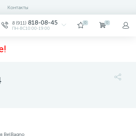
Контакты
818-08-45
8 (911)
0
0
ПН-ВС10:00-19:00
е!
4
70 100 руб.
/шт
Купить
Заказать товар
я BelBagno