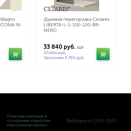
lBagno
Душевая перегородка Cezares
NCONA-N-
LIBERTA-L-1-100-120-BR-
NERO
33 840 руб.
/шт
37 600 руб.
Экономия 3 760 руб.
Политика компании в
BelBagno.ru 2019-2020
отношении обработки
персональных данных