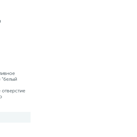
Купить
я
ливное
е "белый
 отверстие
о