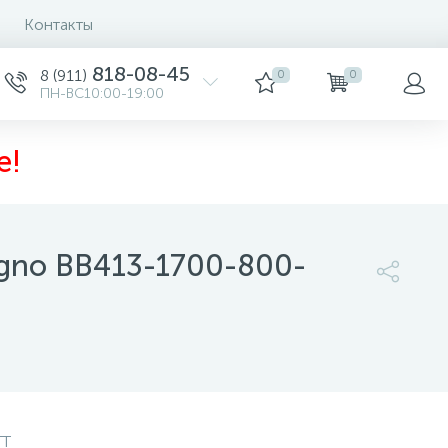
Контакты
818-08-45
8 (911)
0
0
ПН-ВС10:00-19:00
е!
agno BB413-1700-800-
129 600 руб.
/шт
-
+
шт
TT