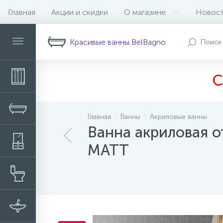
Главная
Акции и скидки
О магазине
Новос
Описание
Характеристики
Н
Красивые ванны BelBagno
С
Главная
Ванны
Акриловые ванны
Ванна акриловая 
MATT