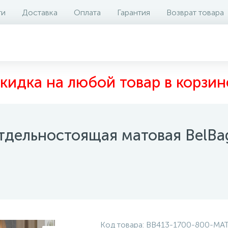
ти
Доставка
Оплата
Гарантия
Возврат товара
аличие на складе
Отзывы
0
кидка на любой товар в корзин
отдельностоящая матовая BelB
Код товара:
BB413-1700-800-MA