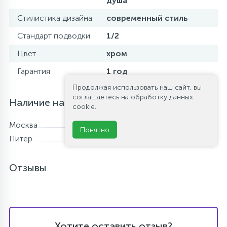
душа
Стилистика дизайна
современный стиль
Стандарт подводки
1/2
Цвет
хром
Гарантия
1 год
Продолжая использовать наш сайт, вы
соглашаетесь на обработку данных
Наличие на складе
cookie.
Москва
Нет в наличии
Понятно
Питер
Нет в наличии
Отзывы
Хотите оставить отзыв?