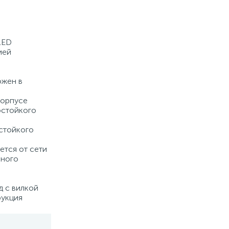
LED
ией
ожен в
корпусе
остойкого
остойкого
ется от сети
нного
 с вилкой
рукция