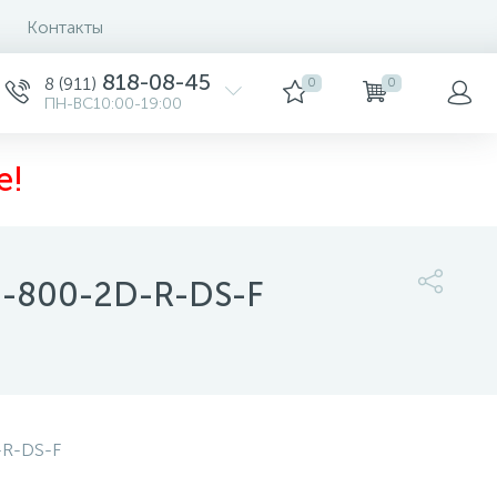
Контакты
818-08-45
8 (911)
0
0
ПН-ВС10:00-19:00
е!
-800-2D-R-DS-F
24 990 руб.
/шт
Купить
-R-DS-F
Заказать товар