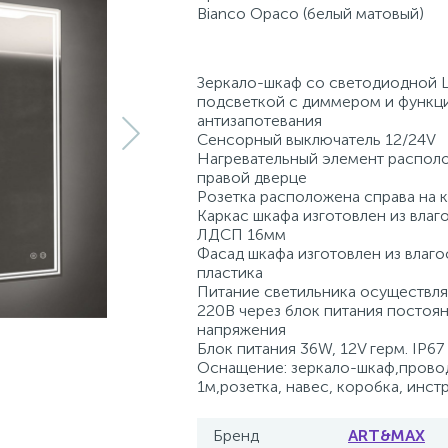
Bianco Opaco (белый матовый)
Зеркало-шкаф со светодиодной 
подсветкой с диммером и функц
антизапотевания
Сенсорный выключатель 12/24V
Нагревательный элемент распол
правой дверце
Розетка расположена справа на 
Каркас шкафа изготовлен из влаг
ЛДСП 16мм
Фасад шкафа изготовлен из влаг
пластика
Питание светильника осуществля
220В через блок питания постоя
напряжения
Блок питания 36W, 12V герм. IP67
Оснащение: зеркало-шкаф,провод
1м,розетка, навес, коробка, инст
Бренд
ART&MAX