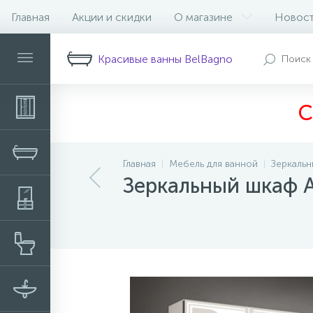
Главная
Акции и скидки
О магазине
Новос
Описание
Характеристики
Н
Красивые ванны BelBagno
С
Главная
Мебель для ванной
Зеркаль
Зеркальный шкаф