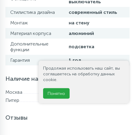
выключатель
Стилистика дизайна
современный стиль
Монтаж
на стену
Материал корпуса
алюминий
Дополнительные
подсветка
функции
Гарантия
1 год
Продолжая использовать наш сайт, вы
соглашаетесь на обработку данных
Наличие на складе
cookie.
Москва
В наличии
Понятно
Питер
Нет в наличии
Отзывы