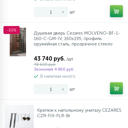
-
+
шт
-10%
Душевая дверь Cezares MOLVENO-BF-1-
160-C-GM-IV, 160х195, профиль
оружейная сталь, прозрачное стекло
43 740 руб.
/шт
48 600 руб.
Экономия 4 860 руб.
В наличии много
-
+
шт
Крепеж к напольному унитазу CEZARES
CZR-FIX-FLR-Br