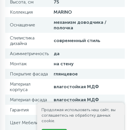
Высота, см
75
Коллекция
MARINO
механизм доводчика /
Оснащение
полочка
Стилистика
современный стиль
дизайна
Асимметричность
да
Монтаж
на стену
Покрытие фасада
глянцевое
Материал
влагостойкая МДФ
корпуса
Материал фасада
влагостойкая МДФ
Гарантия
1 год
Продолжая использовать наш сайт, вы
соглашаетесь на обработку данных
Bianco Lucido (белый
cookie.
Цвет Мебели
глянец)