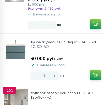
/шт
11 600 руб.
Экономия 3 480 руб.
В наличии мало
-
+
шт
Тумба подвесная BelBagno KRAFT-600-
2C-SO-AO
30 000 руб.
/шт
В наличии много
-
+
шт
-10%
Душевой уголок BelBagno LUCE-AH-1-
120/90-P-Cr