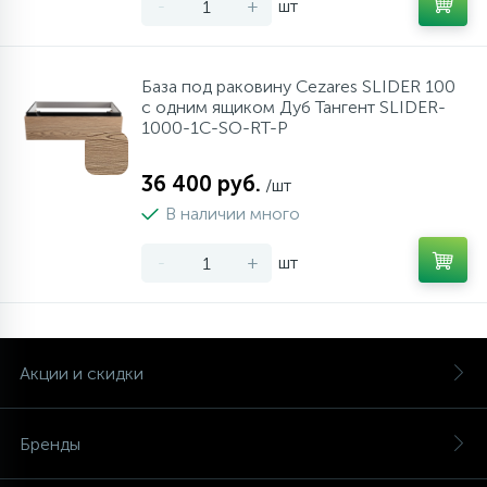
-
+
шт
База под раковину Cezares SLIDER 100
с одним ящиком Дуб Тангент SLIDER-
1000-1C-SO-RT-P
36 400 руб.
/шт
В наличии много
-
+
шт
Акции и скидки
Бренды