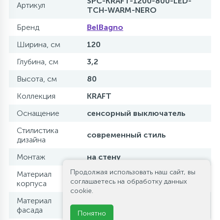
SPC-KRAFT-1200-800-LED-
Артикул
TCH-WARM-NERO
Бренд
BelBagno
Ширина, см
120
Глубина, см
3,2
Высота, см
80
Коллекция
KRAFT
Оснащение
сенсорный выключатель
Стилистика
современный стиль
дизайна
Монтаж
на стену
Продолжая использовать наш сайт, вы
Материал
алюминий
соглашаетесь на обработку данных
корпуса
cookie.
Материал
зеркало
фасада
Понятно