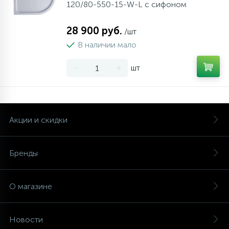
120/80-550-15-W-L с сифоном
28 900 руб.
/шт
В наличии мало
-
+
шт
Акции и скидки
Бренды
О магазине
Новости