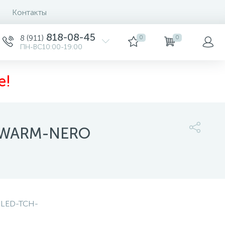
Контакты
818-08-45
8 (911)
0
0
ПН-ВС10:00-19:00
е!
H-WARM-NERO
19 200 руб.
/шт
-
+
шт
-LED-TCH-
Купить