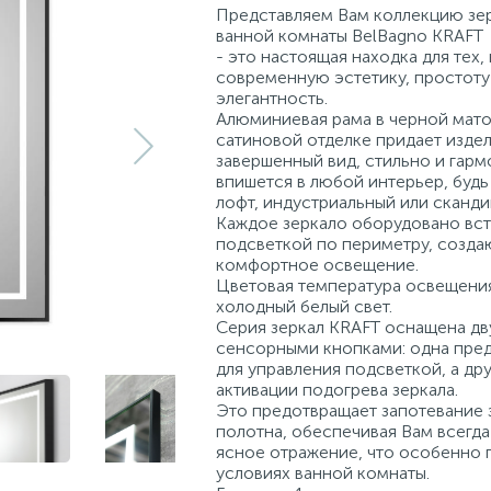
Представляем Вам коллекцию зер
ванной комнаты BelBagno KRAFT
- это настоящая находка для тех,
современную эстетику, простоту
элегантность.
Алюминиевая рама в черной мато
сатиновой отделке придает изде
завершенный вид, стильно и гар
впишется в любой интерьер, будь 
лофт, индустриальный или сканди
Каждое зеркало оборудовано вс
подсветкой по периметру, созда
комфортное освещение.
Цветовая температура освещени
холодный белый свет.
Серия зеркал KRAFT оснащена дв
сенсорными кнопками: одна пре
для управления подсветкой, а дру
активации подогрева зеркала.
Это предотвращает запотевание 
полотна, обеспечивая Вам всегда
ясное отражение, что особенно 
условиях ванной комнаты.