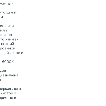
кал для
 кто ценит
 и
вой или
лиям
монично
то хай-тек,
навский.
троенной
ющей яркое и
я 6000K,
умя
дназначена
гая для
зеркального
 чистое и
приятно в