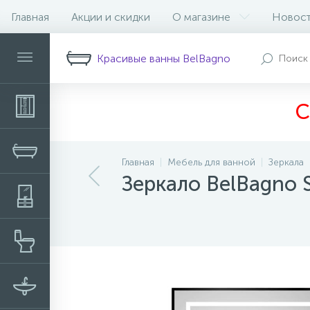
Главная
Акции и скидки
О магазине
Новос
Описание
Характеристики
Н
Красивые ванны BelBagno
С
Главная
Мебель для ванной
Зеркала
Зеркало BelBagn