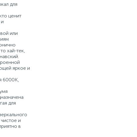
кал для
 кто ценит
 и
вой или
лиям
монично
то хай-тек,
навский.
троенной
ющей яркое и
я 6000K,
умя
дназначена
гая для
зеркального
 чистое и
приятно в