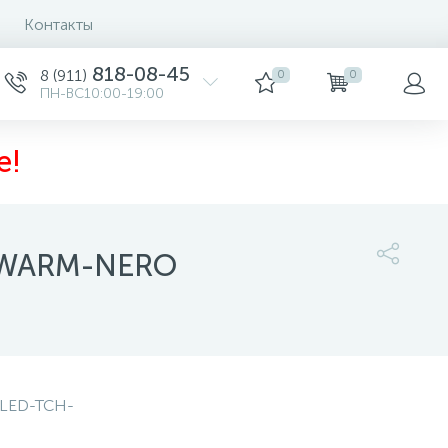
Контакты
818-08-45
8 (911)
0
0
ПН-ВС10:00-19:00
е!
H-WARM-NERO
20 500 руб.
/шт
-
+
шт
-LED-TCH-
Купить