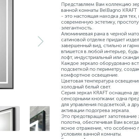
Представляем Вам коллекцию зер
ванной комнаты BelBagno KRAFT
- это настоящая находка для тех,
современную эстетику, простоту
элегантность.
Алюминиевая рама в черной мато
сатиновой отделке придает изде
завершенный вид, стильно и гар
впишется в любой интерьер, будь 
лофт, индустриальный или сканди
Каждое зеркало оборудовано вс
подсветкой по периметру, созда
комфортное освещение.
Цветовая температура освещени
холодный белый свет.
Серия зеркал KRAFT оснащена дв
сенсорными кнопками: одна пре
для управления подсветкой, а дру
активации подогрева зеркала.
Это предотвращает запотевание 
полотна, обеспечивая Вам всегда
ясное отражение, что особенно 
условиях ванной комнаты.