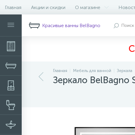
Главная
Акции и скидки
О магазине
Новос
Описание
Характеристики
Н
Красивые ванны BelBagno
С
Главная
Мебель для ванной
Зеркала
Зеркало BelBagn