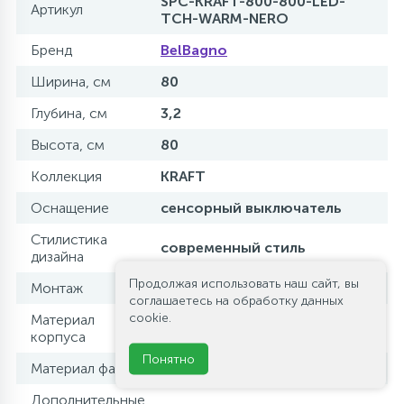
SPC-KRAFT-800-800-LED-
Артикул
TCH-WARM-NERO
Бренд
BelBagno
Ширина, см
80
Глубина, см
3,2
Высота, см
80
Коллекция
KRAFT
Оснащение
сенсорный выключатель
Стилистика
современный стиль
дизайна
Продолжая использовать наш сайт, вы
Монтаж
на стену
соглашаетесь на обработку данных
cookie.
Материал
алюминий
корпуса
Понятно
Материал фасада
зеркало
Дополнительные