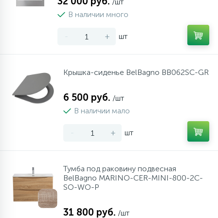
32 000 руб.
/шт
В наличии много
-
+
шт
Крышка-сиденье BelBagno BB062SC-GR
6 500 руб.
/шт
В наличии мало
-
+
шт
Тумба под раковину подвесная
BelBagno MARINO-CER-MINI-800-2C-
SO-WO-P
31 800 руб.
/шт