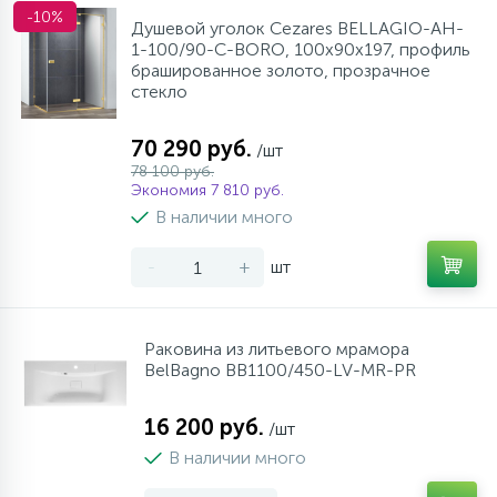
-10%
Душевой уголок Cezares BELLAGIO-AH-
1-100/90-C-BORO, 100х90х197, профиль
брашированное золото, прозрачное
стекло
70 290 руб.
/шт
78 100 руб.
Экономия 7 810 руб.
В наличии много
-
+
шт
Раковина из литьевого мрамора
BelBagno BB1100/450-LV-MR-PR
16 200 руб.
/шт
В наличии много