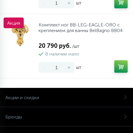
-
+
шт
Акция
Комплект ног BB-LEG-EAGLE-ORO с
креплением для ванны BelBagno BB04
20 790 руб.
/шт
В наличии мало
-
+
шт
Акции и скидки
Бренды