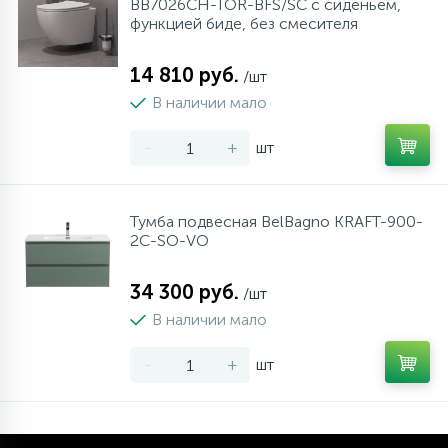
BB7026CH-TOR-BFS/SC с сиденьем,
функцией биде, без смесителя
14 810 руб.
/шт
В наличии мало
-
+
шт
Тумба подвесная BelBagno KRAFT-900-
2C-SO-VO
34 300 руб.
/шт
В наличии мало
-
+
шт