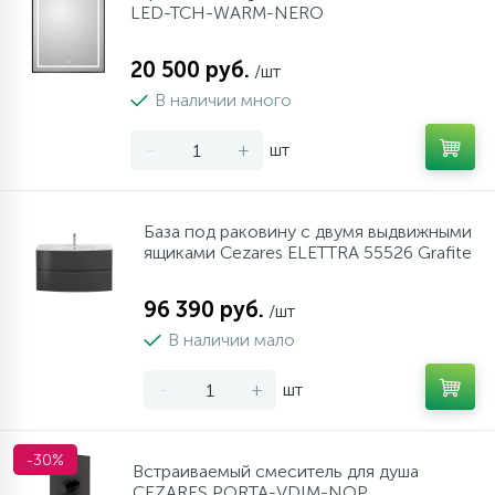
LED-TCH-WARM-NERO
20 500 руб.
/шт
В наличии много
-
+
шт
База под раковину с двумя выдвижными
ящиками Cezares ELETTRA 55526 Grafite
96 390 руб.
/шт
В наличии мало
-
+
шт
-30%
Встраиваемый смеситель для душа
CEZARES PORTA-VDIM-NOP