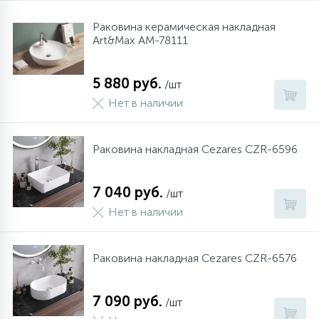
957
34
17
4
Оплата
Комплектующие
Душевые кабины
Гигиенические души
Стаканы для ванной
Раковина керамическая накладная
Art&Max AM-78111
20
72
13
Гарантия
Комплектующие
На борт ванны
Щетки для унитаза
5 880 руб.
/шт
Нет в наличии
11
Возврат товара
Ручные души
Раковина накладная Cezares CZR-6596
4
Контакты
Верхние души
7 040 руб.
/шт
60
Дополнительные аксессуары
Нет в наличии
71
Душевые стойки
Раковина накладная Cezares CZR-6576
9
Душевые гарнитуры
7 090 руб.
/шт