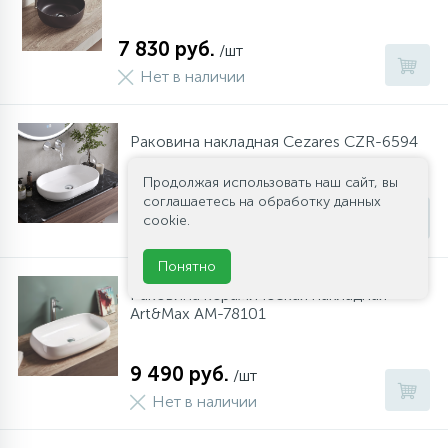
7 830 руб.
/шт
Нет в наличии
Раковина накладная Cezares CZR-6594
Продолжая использовать наш сайт, вы
8 610 руб.
соглашаетесь на обработку данных
/шт
cookie.
Нет в наличии
Понятно
Раковина керамическая накладная
Art&Max AM-78101
9 490 руб.
/шт
Нет в наличии