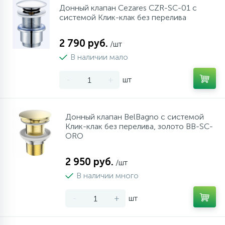
Донный клапан Cezares CZR-SC-01 с
системой Клик-клак без перелива
2 790 руб.
/шт
В наличии мало
-
+
шт
Донный клапан BelBagno с системой
Клик-клак без перелива, золото BB-SC-
ORO
2 950 руб.
/шт
В наличии много
-
+
шт