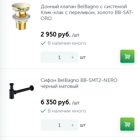
Донный клапан BelBagno с системой
Клик-клак с переливом, золото BB-SAT-
ORO
2 950 руб.
/шт
В наличии много
-
+
шт
Сифон BelBagno BB-SMT2-NERO
чёрный матовый
6 350 руб.
/шт
В наличии много
-
+
шт