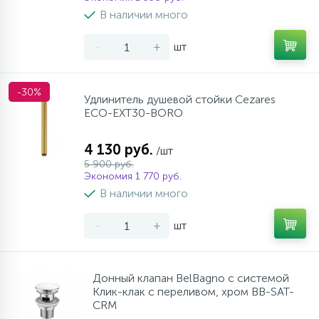
957
17
4
В наличии много
Оплата
Комплектующие
Душевые кабины
Стаканы для ванной
-
+
шт
20
72
Гарантия
Комплектующие
Щетки для унитаза
-30%
Удлинитель душевой стойки Cezares
ECO-EXT30-BORO
Возврат товара
4 130 руб.
/шт
Контакты
5 900 руб.
Экономия 1 770 руб.
В наличии много
-
+
шт
Донный клапан BelBagno с системой
Клик-клак с переливом, хром BB-SAT-
CRM