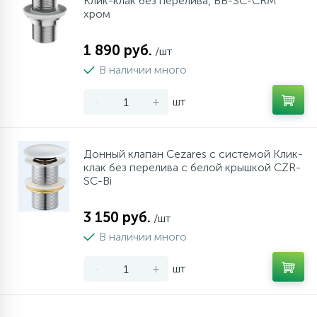
Клик-клак без перелива, BB-SC-CRM
хром
1 890 руб.
/шт
В наличии много
-
+
шт
Донный клапан Cezares с системой Клик-
клак без перелива с белой крышкой CZR-
SC-Bi
3 150 руб.
/шт
В наличии много
-
+
шт