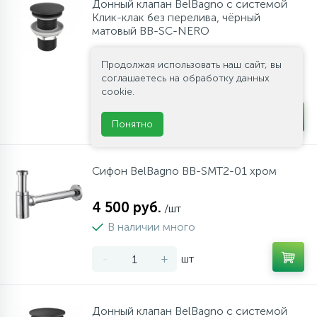
Донный клапан BelBagno с системой
Клик-клак без перелива, чёрный
матовый BB-SC-NERO
Продолжая использовать наш сайт, вы
2 300 руб.
/шт
соглашаетесь на обработку данных
В наличии много
cookie.
-
+
шт
Понятно
Сифон BelBagno BB-SMT2-01 хром
4 500 руб.
/шт
В наличии много
-
+
шт
Донный клапан BelBagno с системой