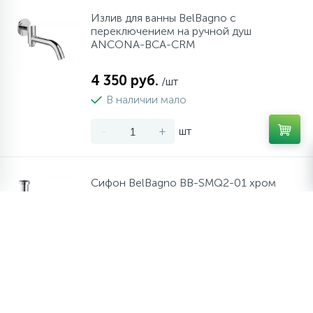
Излив для ванны BelBagno с
переключением на ручной душ
ANCONA-BCA-CRM
4 350 руб.
/шт
В наличии мало
-
+
шт
Сифон BelBagno BB-SMQ2-01 хром
6 500 руб.
/шт
В наличии много
-
+
шт