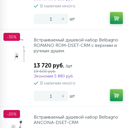
957
17
4
В наличии много
Оплата
Комплектующие
Душевые кабины
Стаканы для ванной
-
+
шт
20
72
Гарантия
Комплектующие
Щетки для унитаза
-30%
Встраиваемый душевой набор Belbagno
ROMANO ROM-DSET-CRM с верхним и
Возврат товара
ручным душем
Контакты
13 720 руб.
/шт
19 600 руб.
Экономия 5 880 руб.
В наличии много
-
+
шт
-20%
Встраиваемый душевой набор Belbagno
ANCONA-DSET-CRM