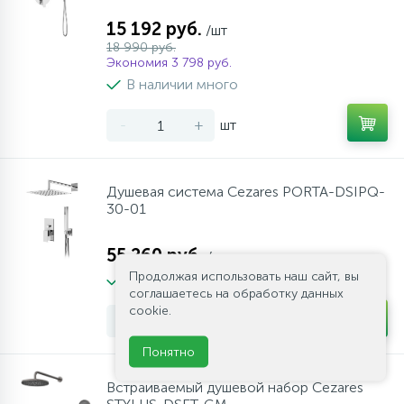
15 192 руб.
/шт
18 990 руб.
Экономия 3 798 руб.
В наличии много
-
+
шт
Душевая система Cezares PORTA-DSIPQ-
30-01
55 260 руб.
/шт
Продолжая использовать наш сайт, вы
В наличии много
соглашаетесь на обработку данных
cookie.
-
+
шт
Понятно
Встраиваемый душевой набор Cezares