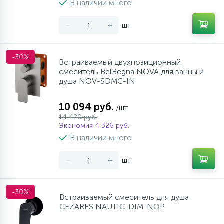
В наличии много
957
17
4
Оплата
Комплектующие
Душевые кабины
Стаканы для ванной
-
+
шт
20
72
Гарантия
Комплектующие
Щетки для унитаза
-30%
Встраиваемый двухпозиционный
смеситель BelBegna NOVA для ванны и
Возврат товара
душа NOV-SDMC-IN
10 094 руб.
/шт
Контакты
14 420 руб.
Экономия 4 326 руб.
В наличии много
-
+
шт
-30%
Встраиваемый смеситель для душа
CEZARES NAUTIC-DIM-NOP