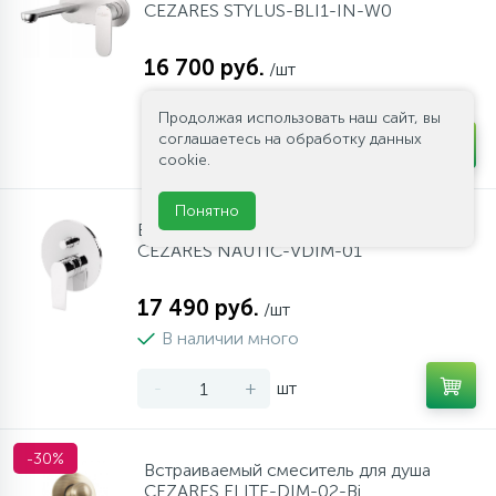
CEZARES STYLUS-BLI1-IN-W0
16 700 руб.
/шт
В наличии много
Продолжая использовать наш сайт, вы
соглашаетесь на обработку данных
-
+
шт
cookie.
Понятно
Встраиваемый смеситель для душа
CEZARES NAUTIC-VDIM-01
17 490 руб.
/шт
В наличии много
-
+
шт
-30%
Встраиваемый смеситель для душа
CEZARES ELITE-DIM-02-Bi