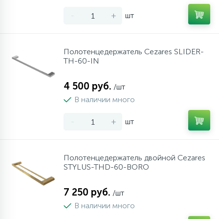
957
34
4
Оплата
Комплектующие
Душевые кабины
Гигиенические души
-
+
шт
72
13
Гарантия
Комплектующие
На борт ванны
Полотенцедержатель Cezares SLIDER-
TH-60-IN
11
Возврат товара
Ручные души
4 500 руб.
/шт
В наличии много
4
Контакты
Верхние души
-
+
шт
60
Дополнительные аксессуары
Полотенцедержатель двойной Cezares
STYLUS-THD-60-BORO
71
Душевые стойки
7 250 руб.
/шт
9
Душевые гарнитуры
В наличии много