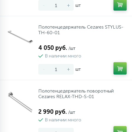
-
+
шт
10
Напольные смесители
Полотенцедержатель Cezares STYLUS-
19
Душевые системы
TH-60-01
4 050 руб.
/шт
В наличии много
-
+
шт
Полотенцедержатель поворотный
Cezares RELAX-THD-S-01
2 990 руб.
/шт
В наличии много