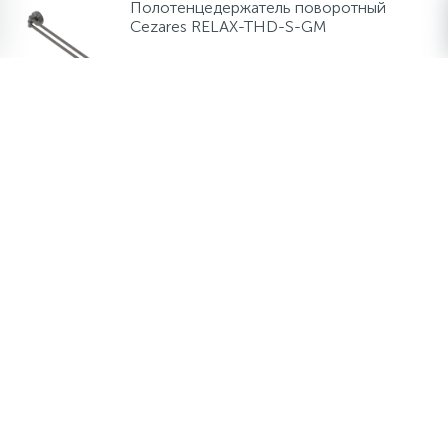
Полотенцедержатель поворотный
Cezares RELAX-THD-S-GM
3 690 руб.
/шт
В наличии мало
-
+
шт
Полотенцедержатель Cezares LINER-
TH02-GM
5 850 руб.
/шт
В наличии много
-
+
шт
Полотенцедержатель двойной Cezares