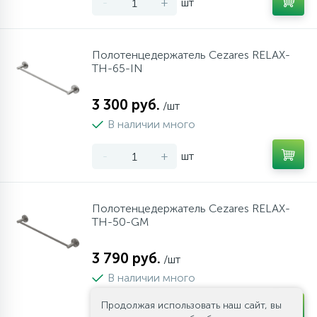
-
+
шт
Полотенцедержатель Cezares RELAX-
TH-65-IN
3 300 руб.
/шт
В наличии много
-
+
шт
Полотенцедержатель Cezares RELAX-
TH-50-GM
3 790 руб.
/шт
В наличии много
Продолжая использовать наш сайт, вы
-
+
шт