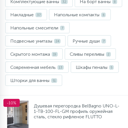
Комплектующие ванны
На борт ванны
32
8
10
Напольные смесители
Накладные
Напольные компакты
37
6
19
Напольные смесители
Душевые системы
7
Подвесные унитазы
Ручные души
24
7
Скрытого монтажа
Сливы переливы
19
2
Современная мебель
Шкафы пеналы
13
5
Шторки для ванны
51
-10%
Душевая перегородка BelBagno UNO-L-
1-TB-100-FL-GM профиль оружейная
сталь, стекло рифленое FLUTTO