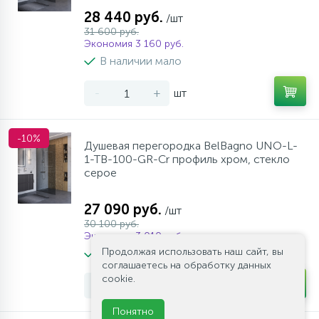
28 440 руб.
/шт
31 600 руб.
Экономия 3 160 руб.
В наличии мало
-
+
шт
-10%
Душевая перегородка BelBagno UNO-L-
1-TB-100-GR-Cr профиль хром, стекло
серое
27 090 руб.
/шт
30 100 руб.
Экономия 3 010 руб.
Продолжая использовать наш сайт, вы
В наличии много
соглашаетесь на обработку данных
cookie.
-
+
шт
Понятно