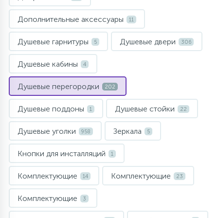
957
34
17
4
Комплектующие
Душевые кабины
Гигиенические души
Стаканы для ванной
Дополнительные аксессуары
11
20
72
13
Душевые гарнитуры
Душевые двери
5
306
Комплектующие
На борт ванны
Щетки для унитаза
Душевые кабины
4
11
Ручные души
Душевые перегородки
202
4
Душевые поддоны
Душевые стойки
Верхние души
1
22
Душевые уголки
Зеркала
958
5
60
Дополнительные аксессуары
Кнопки для инсталляций
1
71
Душевые стойки
Комплектующие
Комплектующие
14
23
Комплектующие
9
3
Душевые гарнитуры