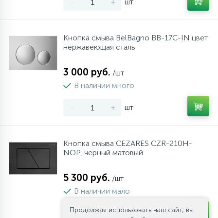
-
+
шт
Кнопка смыва BelBagno BB-17C-IN цвет
нержавеющая сталь
3 000 руб.
/шт
В наличии много
-
+
шт
Кнопка смыва CEZARES CZR-210H-
NOP, черный матовый
5 300 руб.
/шт
В наличии мало
Продолжая использовать наш сайт, вы
-
+
шт