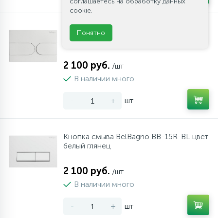
соглашаетесь на обработку данных
cookie.
Кнопка смыва BelBagno BB-11-BL цвет
Понятно
белый глянец
2 100 руб.
/шт
В наличии много
-
+
шт
Кнопка смыва BelBagno BB-15R-BL цвет
белый глянец
2 100 руб.
/шт
В наличии много
-
+
шт