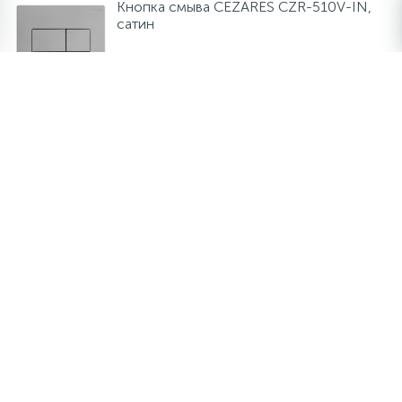
Кнопка смыва CEZARES CZR-510V-IN,
сатин
5 300 руб.
/шт
В наличии много
-
+
шт
Кнопка смыва CEZARES CZR-210H-GM,
оружейная сталь
5 300 руб.
/шт
В наличии много
-
+
шт
Кнопка смыва CEZARES CZR-410C-