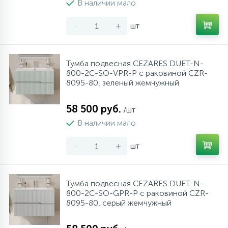
В наличии мало
34
17
4
Оплата
Душевые кабины
Гигиенические души
Стаканы для ванной
-
+
шт
20
72
13
Гарантия
Комплектующие
На борт ванны
Щетки для унитаза
Тумба подвесная CEZARES DUET-N-
800-2C-SO-VPR-P с раковиной CZR-
11
Возврат товара
Ручные души
8095-80, зеленый жемчужный
58 500 руб.
4
/шт
Контакты
Верхние души
В наличии мало
60
-
+
шт
Дополнительные аксессуары
71
Душевые стойки
Тумба подвесная CEZARES DUET-N-
800-2C-SO-GPR-P с раковиной CZR-
8095-80, серый жемчужный
9
Душевые гарнитуры