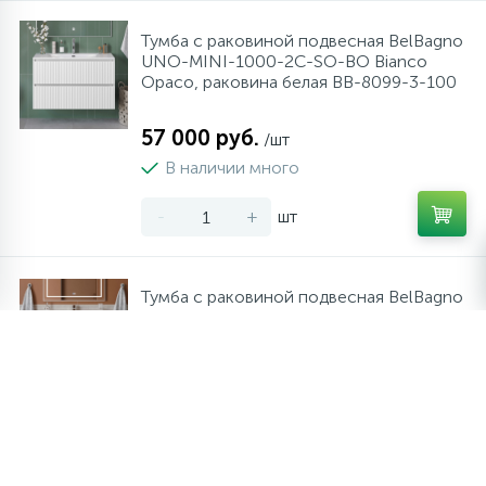
Тумба с раковиной подвесная BelBagno
UNO-MINI-1000-2C-SO-BO Bianco
Opaco, раковина белая BB-8099-3-100
57 000 руб.
/шт
В наличии много
-
+
шт
Тумба с раковиной подвесная BelBagno
KRAFT-1000-2C-SO-GSO Темно-Серый
матовый, раковина белая BB-8099-100
49 500 руб.
/шт
В наличии мало
-
+
шт