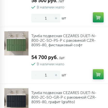
58 500 руб.
/шт
10
В наличии мало
Напольные смесители
-
+
шт
19
Душевые системы
Тумба подвесная CEZARES DUET-N-
800-2C-SO-PS-P с раковиной CZR-
8095-80, фисташковый софт
54 700 руб.
/шт
В наличии мало
-
+
шт
Тумба подвесная CEZARES DUET-N-
800-2C-SO-GR-P с раковиной CZR-
8095-80, графит (grafito)