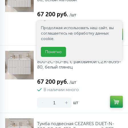
67 200 руб.
/шт
В наличии много
Продолжая использовать наш сайт, вы
соглашаетесь на обработку данных
-
+
шт
cookie.
Понятно
Тумба подвесная CEZARES DUET-N-
800-2C-SO-BL с раковиной CZR-8095-
80, белый глянец
67 200 руб.
/шт
В наличии много
-
+
шт
Тумба подвесная CEZARES DUET-N-