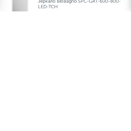
Зеркало BelBagno SPC-GRT-600-800-
LED-TCH
10 900 руб.
/шт
В наличии много
-
+
шт
Зеркало BelBagno SPC-MAR-600-800-
LED-TCH
10 900 руб.
/шт
В наличии много
-
+
шт
Зеркало BelBagno SPC-VST-600-800-