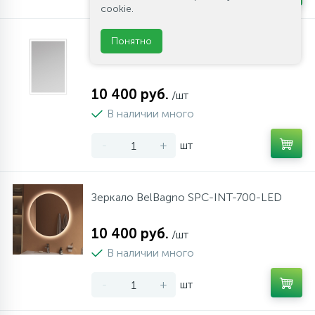
cookie.
Понятно
Зеркало BelBagno SPC-GRT-600-800-
LED-BTN
10 400 руб.
/шт
В наличии много
-
+
шт
Зеркало BelBagno SPC-INT-700-LED
10 400 руб.
/шт
В наличии много
-
+
шт