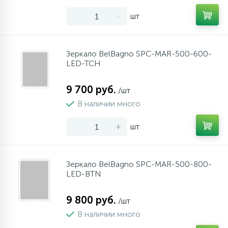
34
17
4
Оплата
Душевые кабины
Гигиенические души
Стаканы для ванной
-
+
шт
20
72
13
Гарантия
Комплектующие
На борт ванны
Щетки для унитаза
Зеркало BelBagno SPC-MAR-500-600-
LED-TCH
11
Возврат товара
Ручные души
9 700 руб.
/шт
В наличии много
4
Контакты
Верхние души
-
+
шт
60
Дополнительные аксессуары
Зеркало BelBagno SPC-MAR-500-800-
LED-BTN
71
Душевые стойки
9 800 руб.
/шт
9
Душевые гарнитуры
В наличии много