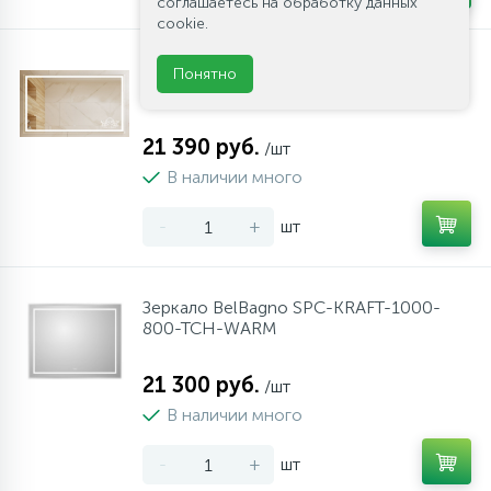
соглашаетесь на обработку данных
cookie.
Зеркало с подсветкой ART&MAX Monza
Понятно
AM-Mon-1400-800-DS-F
21 390 руб.
/шт
В наличии много
-
+
шт
Зеркало BelBagno SPC-KRAFT-1000-
800-TCH-WARM
21 300 руб.
/шт
В наличии много
-
+
шт