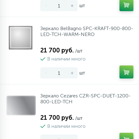
-
+
шт
10
Напольные смесители
Зеркало BelBagno SPC-KRAFT-900-800-
19
Душевые системы
LED-TCH-WARM-NERO
21 700 руб.
/шт
В наличии много
-
+
шт
Зеркало Cezares CZR-SPC-DUET-1200-
800-LED-TCH
21 700 руб.
/шт
В наличии много