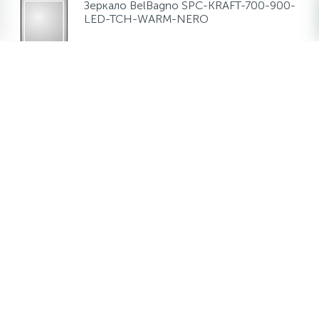
Зеркало BelBagno SPC-KRAFT-700-900-
LED-TCH-WARM-NERO
20 500 руб.
/шт
В наличии много
-
+
шт
Зеркало Cezares CZR-SPC-STYLUS-
1500-700-TCH-WARM
20 500 руб.
/шт
В наличии много
-
+
шт
Зеркало BelBagno SPC-MAR-1100-800-