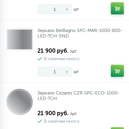
34
17
4
Оплата
Душевые кабины
Гигиенические души
Стаканы для ванной
-
+
шт
20
72
13
Гарантия
Комплектующие
На борт ванны
Щетки для унитаза
Зеркало BelBagno SPC-MAR-1000-800-
LED-TCH-SND
11
Возврат товара
Ручные души
21 900 руб.
/шт
В наличии много
4
Контакты
Верхние души
-
+
шт
60
Дополнительные аксессуары
Зеркало Cezares CZR-SPC-ECO-1000-
LED-TCH
71
Душевые стойки
21 900 руб.
/шт
9
Душевые гарнитуры
В наличии много