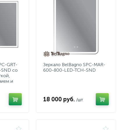
SPC-GRT-
Зеркало BelBagno SPC-MAR-
-SND со
600-800-LED-TCH-SND
ткой,
нием и
18 000 руб.
/шт