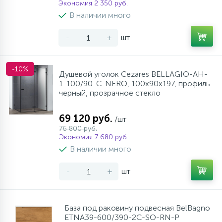
Экономия 2 350 руб.
В наличии много
-
+
шт
-10%
Душевой уголок Cezares BELLAGIO-AH-
1-100/90-C-NERO, 100х90х197, профиль
черный, прозрачное стекло
69 120 руб.
/шт
76 800 руб.
Экономия 7 680 руб.
В наличии много
-
+
шт
База под раковину подвесная BelBagno
ETNA39-600/390-2C-SO-RN-P