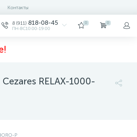
Контакты
818-08-45
8 (911)
0
0
ПН-ВС10:00-19:00
е!
 Cezares RELAX-1000-
51 700 руб.
/шт
-
+
шт
-BORO-P