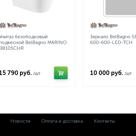
Унитаз безободковый
Зеркало BelBagno 
подвесной BelBagno MARINO
600-600-LED-TCH
BB105CHR
15 790 руб.
10 000 руб.
/шт
/шт
Новости
Оплата и доставка
Контакты