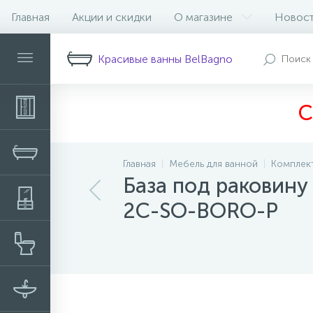
Главная
Акции и скидки
О магазине
Новос
Описание
Характеристики
Н
Красивые ванны BelBagno
С
Главная
Мебель для ванной
Комплек
База под раковин
2C-SO-BORO-P