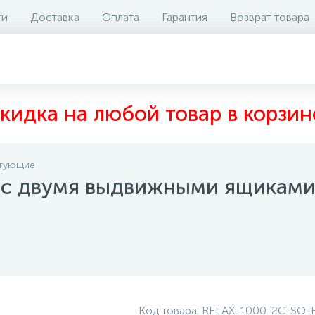
ти
Доставка
Оплата
Гарантия
Возврат товара
аличие на складе
Отзывы
0
кидка на любой товар в корзин
тующие
у с двумя выдвижными ящиками
Код товара:
RELAX-1000-2C-SO