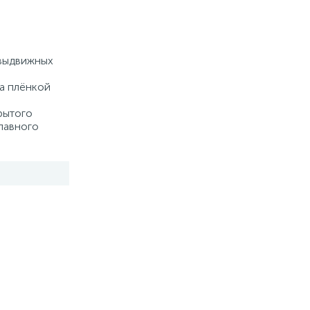
Купить
 выдвижных
а плёнкой
рытого
плавного