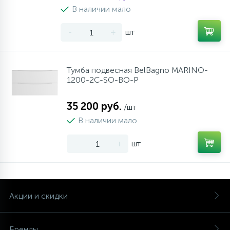
В наличии мало
-
+
шт
Тумба подвесная BelBagno MARINO-
1200-2C-SO-BO-P
35 200 руб.
/шт
В наличии мало
-
+
шт
Акции и скидки
Бренды