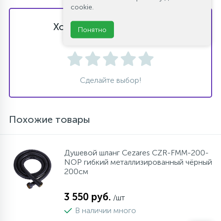
cookie.
Хотите оставить отзыв?
Понятно
Поставьте свою оценку!
Сделайте выбор!
Похожие товары
Душевой шланг Cezares CZR-FMM-200-
NOP гибкий металлизированный чёрный
200см
3 550 руб.
/шт
В наличии много