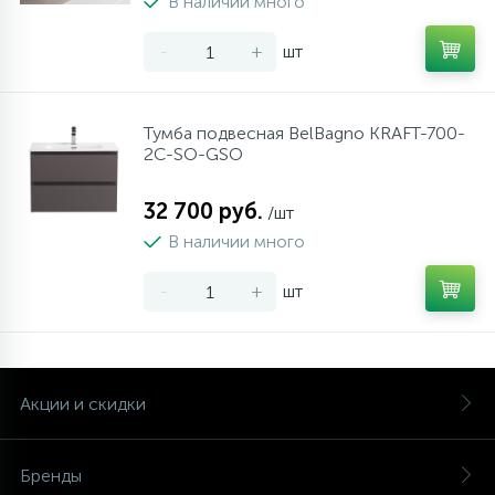
В наличии много
-
+
шт
Тумба подвесная BelBagno KRAFT-700-
2C-SO-GSO
32 700 руб.
/шт
В наличии много
-
+
шт
Акции и скидки
Бренды