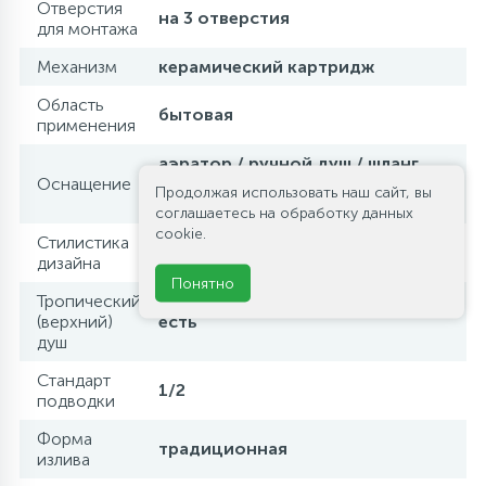
Отверстия
на 3 отверстия
для монтажа
Механизм
керамический картридж
Область
бытовая
применения
аэратор / ручной душ / шланг
Оснащение
для душа / смеситель / верхний
Продолжая использовать наш сайт, вы
душ
соглашаетесь на обработку данных
cookie.
Стилистика
современный стиль
дизайна
Понятно
Тропический
(верхний)
есть
душ
Стандарт
1/2
подводки
Форма
традиционная
излива