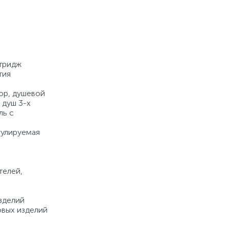
Купить
ртридж
тия
ор, душевой
 душ 3-х
ль с
гулируемая
а
телей,
зделий
овых изделий