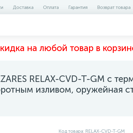
ти
Доставка
Оплата
Гарантия
Возврат товара
аличие на складе
Отзывы
0
кидка на любой товар в корзин
EZARES RELAX-CVD-T-GM с тер
оротным изливом, оружейная с
Код товара:
RELAX-CVD-T-GM