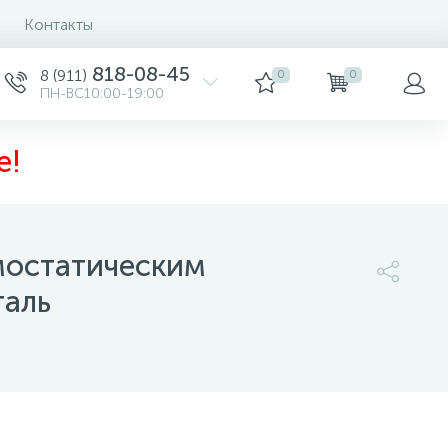
Контакты
818-08-45
8 (911)
0
0
ПН-ВС10:00-19:00
е!
мостатическим
таль
56 990 руб.
/шт
-
+
шт