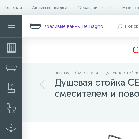
Главная
Акции и скидки
О магазине
Новос
Описание
Характеристики
Н
Красивые ванны BelBagno
С
Главная
Смесители
Душевые стойки
Душевая стойка C
смесителем и пов