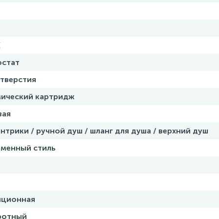
X
остат
отверстия
мический картридж
вая
нтрики / ручной душ / шланг для душа / верхний душ
еменный стиль
иционная
ротный