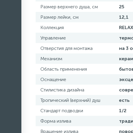
Размер верхнего душа, см
25
Размер лейки, см
12,1
Коллекция
RELA
Управление
терм
Отверстия для монтажа
на 3 
Механизм
кера
Область применения
быто
Оснащение
эксце
Стилистика дизайна
совр
Тропический (верхний) душ
есть
Стандарт подводки
1/2
Форма излива
трад
Вращение излива
пово