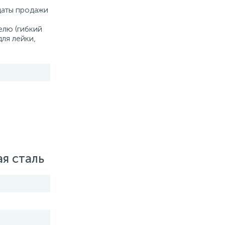
 даты продажи
елю (гибкий
для лейки,
я сталь