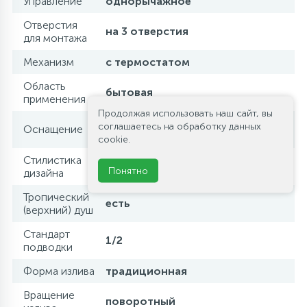
Управление
однорычажное
Отверстия
на 3 отверстия
для монтажа
Механизм
с термостатом
Область
бытовая
применения
Продолжая использовать наш сайт, вы
эксцентрики / ручной душ /
соглашаетесь на обработку данных
Оснащение
шланг для душа / верхний душ
cookie.
Стилистика
современный стиль
Понятно
дизайна
Тропический
есть
(верхний) душ
Стандарт
1/2
подводки
Форма излива
традиционная
Вращение
поворотный