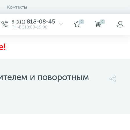
Контакты
818-08-45
8 (911)
0
0
ПН-ВС10:00-19:00
е!
ителем и поворотным
31 500 руб.
/шт
-
+
шт