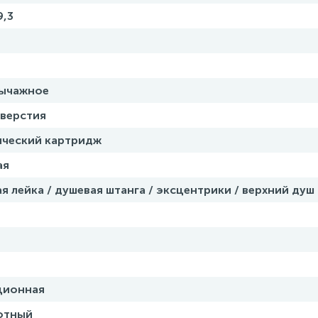
9,3
ычажное
тверстия
ический картридж
ая
я лейка / душевая штанга / эксцентрики / верхний душ
ционная
отный