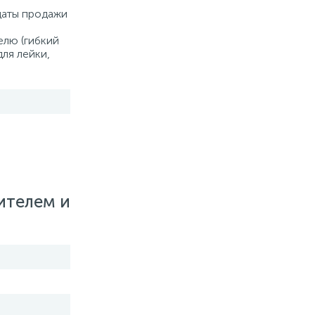
 даты продажи
елю (гибкий
для лейки,
ителем и