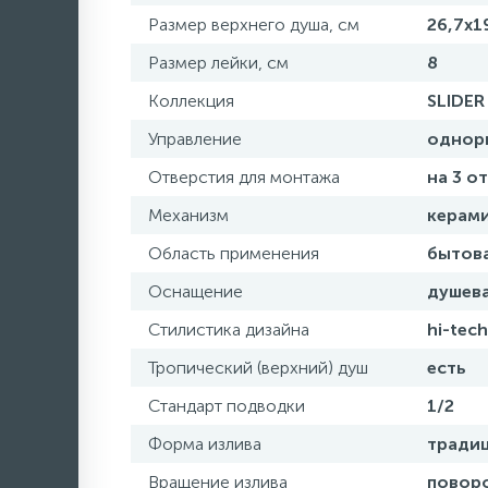
Размер верхнего душа, см
26,7х1
Размер лейки, см
8
Коллекция
SLIDER
Управление
однор
Отверстия для монтажа
на 3 о
Механизм
керам
Область применения
бытов
Оснащение
душева
Стилистика дизайна
hi-tech
Тропический (верхний) душ
есть
Стандарт подводки
1/2
Форма излива
тради
Вращение излива
повор