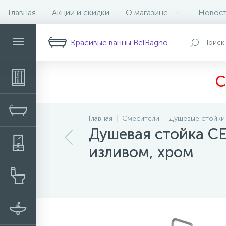
Главная
Акции и скидки
О магазине
Новос
Описание
Характеристики
Н
Красивые ванны BelBagno
С
Главная
Смесители
Душевые стойки
Душевая стойка C
изливом, хром