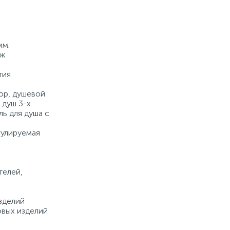
Купить
мм.
дж
тия
ор, душевой
 душ 3-х
ь для душа с
гулируемая
а
телей,
зделий
овых изделий