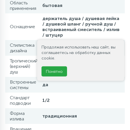
Область
бытовая
применения
держатель душа / душевая лейка
/ душевой шланг / ручной душ /
Оснащение
встраиваемый смеситель / излив
/ штуцер
Стилистика
Продолжая использовать наш сайт, вы
hi-tech
дизайна
соглашаетесь на обработку данных
cookie.
Тропический
(верхний)
есть
Понятно
душ
Встроенные
да
системы
Стандарт
1/2
подводки
Форма
традиционная
излива
Вращение