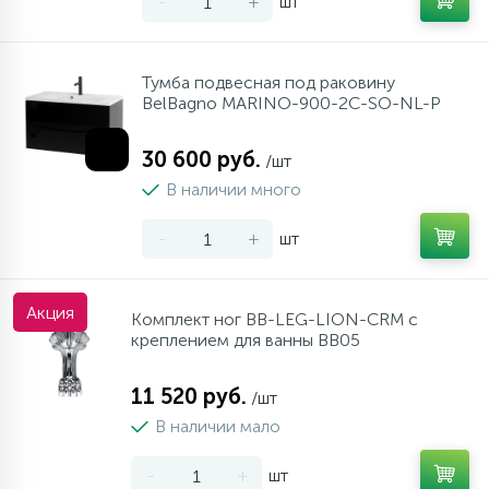
-
+
шт
Тумба подвесная под раковину
BelBagno MARINO-900-2C-SO-NL-P
30 600 руб.
/шт
В наличии много
-
+
шт
Акция
Комплект ног BB-LEG-LION-CRM с
креплением для ванны BB05
11 520 руб.
/шт
В наличии мало
-
+
шт