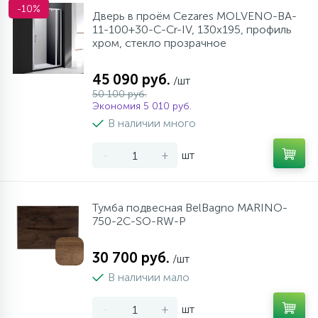
-10%
Дверь в проём Cezares MOLVENO-BA-
11-100+30-C-Cr-IV, 130х195, профиль
хром, стекло прозрачное
45 090 руб.
/шт
50 100 руб.
Экономия 5 010 руб.
В наличии много
-
+
шт
Тумба подвесная BelBagno MARINO-
750-2C-SO-RW-P
30 700 руб.
/шт
В наличии мало
-
+
шт