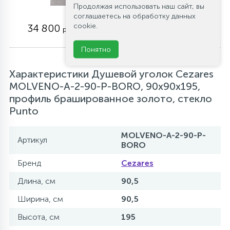
Продолжая использовать наш сайт, вы
Артикул: TRAY-AS-
соглашаетесь на обработку данных
A-90-30-NERO
cookie.
34 800
руб.
Понятно
Характеристики Душевой уголок Cezares
MOLVENO-A-2-90-P-BORO, 90х90х195,
профиль брашированное золото, стекло
Punto
MOLVENO-A-2-90-P-
Артикул
BORO
Бренд
Cezares
Длина, см
90,5
Ширина, см
90,5
Высота, см
195